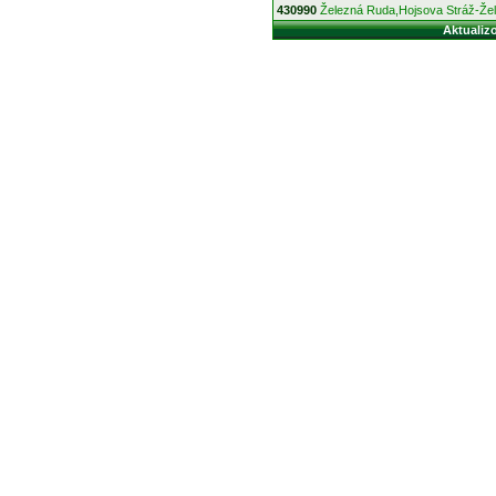
430990
Železná Ruda,Hojsova Stráž-Že
Aktualiz