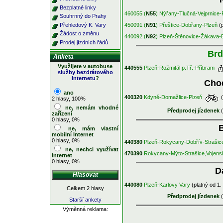
Bezplatné linky
460055 (
N55
) Nýřany-Tlučná-Vejprnice-
Souhrnný do Prahy
Přehledový K. Vary
450091 (
N91
) Přeštice-Dobřany-Plzeň
(p
Žádost o změnu
440092 (
N92
) Plzeň-Štěnovice-Žákava-B
Prodej jízdních řádů
Brd
Anketa
Využijete v autobuse
440555
Plzeň-Rožmitál p.Tř.-Příbram
služby bezdrátového
Internetu
?
Cho
ano
400320
Kdyně-Domažlice-Plzeň
(
2 hlasy, 100%
ne, nemám vhodné
Předprodej jízdenek
(
zařízení
0 hlasy, 0%
ne, mám vlastní
mobilní Internet
0 hlasy, 0%
440380
Plzeň-Rokycany-Dobřív-Strašice
ne, nechci využívat
470390
Rokycany-Mýto-Strašice,Vojens
Internet
0 hlasy, 0%
D
440080
Plzeň-Karlovy Vary
(platný od 1.
Celkem 2 hlasy
Předprodej jízdenek
(
Starší ankety
Výměnná reklama: