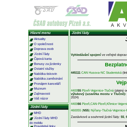
Hlavní menu
Jízdní řády
Aktuality
O společnosti
Doprava osob
Jízdní řády
Vyhledávání spojení
ve veřejné dopra
Čipová karta
Bezplatn
Bonusy za jízdenky
Ostatní služby
445111
CAN Husova-NC Studentská
(lin
Nabídka tiskovin
Nabídka zaměstnání
Vejp
Pronájem kanceláří
Muzeum
4400
55
Plzeň-Vejprnice-Tlučná
(platný o
Zajímavosti
výlukový (uzavírka mostu v Tlučné):
2024)
Váš názor
4400
66
Plzeň,CAN-Plzeň,Křimice-Vejprn
Jízdní řády
460055 (
N55
) Nýřany-Tlučná-Vejprnice-
MHD
Zastávkové a souhrnné jízdní řády:
55
,
Jízdní řády MHD
do mobilu
Pravidelné linky